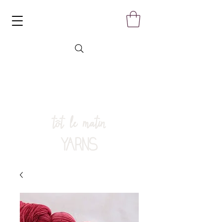
tôt le matin
YARNS