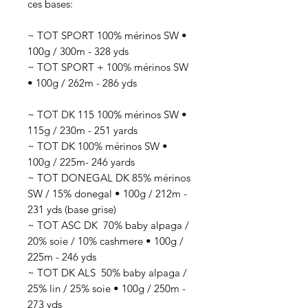
ces bases:
~ TOT SPORT 100% mérinos SW •
100g / 300m - 328 yds
~ TOT SPORT + 100% mérinos SW
• 100g / 262m - 286 yds
~ TOT DK 115 100% mérinos SW •
115g / 230m - 251 yards
~ TOT DK 100% mérinos SW •
100g / 225m- 246 yards
~ TOT DONEGAL DK 85% mérinos
SW / 15% donegal • 100g / 212m -
231 yds (base grise)
~ TOT ASC DK 70
% baby alpaga /
20% soie / 10% cashmere
• 100g /
225
m - 246 yds
~ TOT DK ALS 50
% baby alpaga /
25% lin / 25% soie
• 100g / 250
m -
273 yds