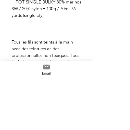
~ TOT SINGLE BULKY 80% mérinos
SW / 20% nylon • 100g / 70m -76
yards (single ply)
Tous les fils sont teints à la main
avec des teintures acides
professionnelles non toxiques. Tous
les bains sont épuisés au maximum.
Il se peut que les couleurs
Email
dégorgent un peu aux premiers
lavages surtout pour les tons foncés.
Cette photo est un exemple de la
couleur que vous recevrez. J’utilise
toujours les mêmes recettes et les
mêmes pigments, mais le travail
artisanal de la teinture rend chaque
écheveau unique, les couleurs