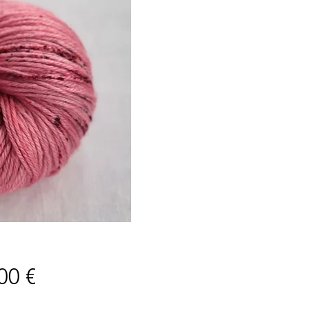
Prix
00 €