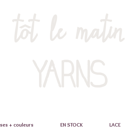
tôt le matin
YARNS
ses + couleurs
EN STOCK
LACE