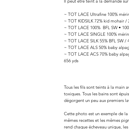
Il peut être teint à la demande sur
~ TOT LACE Ultrafine 100% mérin
~ TOT KIDSILK 72% kid mohair / 2
~ TOT LACE 100% BFL SW • 100g
~ TOT LACE SINGLE 100% mérino
~ TOT LACE SILK 55% BFL SW / 45
~ TOT LACE ALS 50% baby alpaga 
~ TOT LACE ACS 70% baby alpaga
656 yds
Tous les fils sont teints à la main
toxiques. Tous les bains sont épui
dégorgent un peu aux premiers lav
Cette photo est un exemple de la c
mêmes recettes et les mêmes pigmen
rend chaque écheveau unique, les c