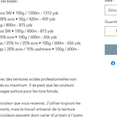
Base
*
 ces bases :
Sélec
os SW • 100g / 1200m - 1312 yds
8% soie • 50g / 420m - 459 yds
Quanti
 / 800m - 875 yds
s SW • 100g / 800m - 875 yds
% soie • 100g / 600m - 656 yds
/ 25% lin / 25% soie • 100g / 600m - 656 yds
 / 20% soie / 10% cashmere • 100g / 600m -
 avec des teintures acides professionnelles non
sés au maximum. Il se peut que les couleurs
ages surtout pour les tons foncés.
ouleur que vous recevrez. J’utilise toujours les
ts, mais le travail artisanal de la teinture
ouleurs peuvent donc varier d’un bain à l’autre.