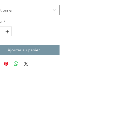
tionner
té
*
Ajouter au panier