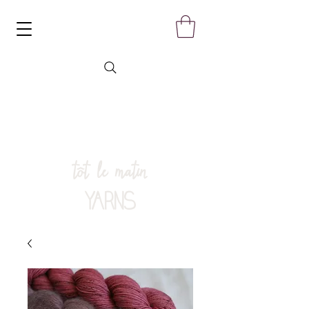
tôt le matin
YARNS