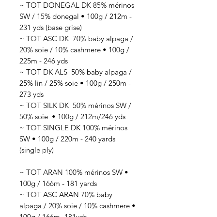
~ TOT DONEGAL DK 85% mérinos
SW / 15% donegal • 100g / 212m -
231 yds (base grise)
~ TOT ASC DK 70
% baby alpaga /
20% soie / 10% cashmere
• 100g /
225
m - 246 yds
~ TOT DK ALS 50
% baby alpaga /
25% lin / 25% soie
• 100g / 250
m -
273 yds
~ TOT SILK DK 50
% mérinos SW /
50% soie
• 100g / 212
m/246 yds
~ TOT SINGLE DK 100% mérinos
SW • 100g / 220m - 240 yards
(single ply)
~ TOT ARAN 100% mérinos SW •
100g / 166m - 181 yards
~ TOT ASC ARAN 70% baby
alpaga / 20% soie / 10% cashmere •
100g / 166m -181yds