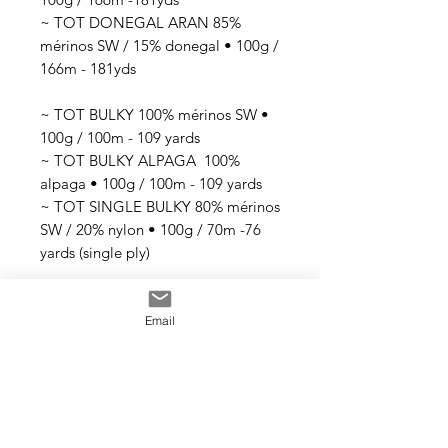
~ TOT DONEGAL ARAN 85%
mérinos SW / 15% donegal • 100g /
166m - 181yds
~ TOT BULKY 100% mérinos SW •
100g / 100m - 109 yards
~ TOT BULKY ALPAGA 100%
alpaga • 100g / 100m - 109 yards
~ TOT SINGLE BULKY 80% mérinos
SW / 20% nylon • 100g / 70m -76
yards (single ply)
Tous les fils sont teints à la main
Email
avec des teintures acides
professionnelles non toxiques. Tous
les bains sont épuisés au maximum.
Il se peut que les couleurs
dégorgent un peu aux premiers