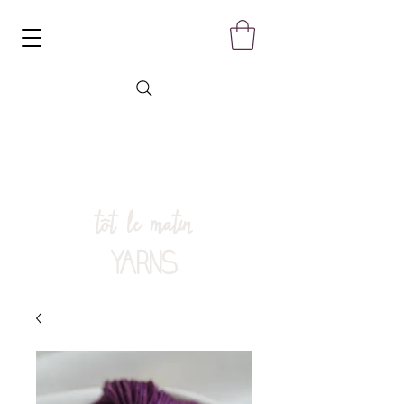
tôt le matin
YARNS