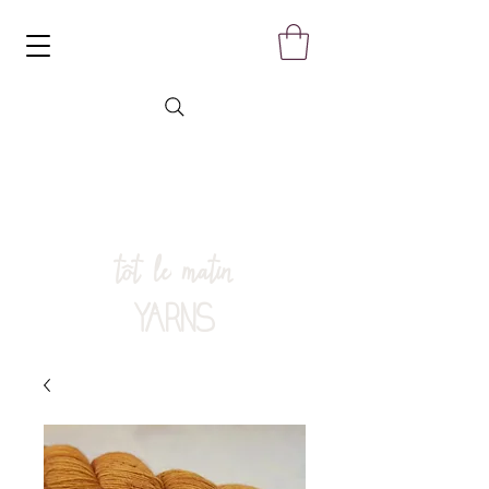
tôt le matin
YARNS