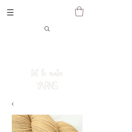
tôt le matin
YARNS