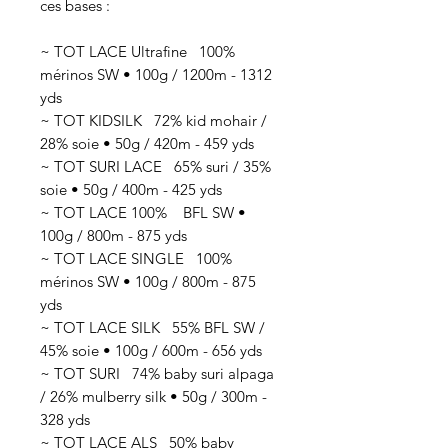
ces bases :
~ TOT LACE Ultrafine 100%
mérinos SW • 100g / 1200m - 1312
yds
~ TOT KIDSILK 72% kid mohair /
28% soie • 50g / 420m - 459 yds
~ TOT SURI LACE 65% suri / 35%
soie • 50g / 400m - 425 yds
~ TOT LACE 100% BFL SW •
100g / 800m - 875 yds
~ TOT LACE SINGLE 100%
mérinos SW • 100g / 800m - 875
yds
~ TOT LACE SILK 55% BFL SW /
45% soie • 100g / 600m - 656 yds
~ TOT SURI 74% baby suri alpaga
/ 26% mulberry silk • 50g / 300m -
328 yds
~ TOT LACE ALS 50% baby