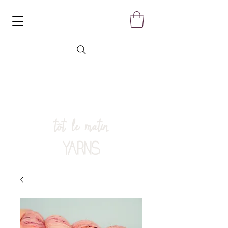
tôt le matin
YARNS