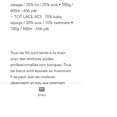
alpaga / 25% lin / 25% soie • 100g /
600m - 656 yds
~ TOT LACE ACS 70% baby
alpaga / 20% soie / 10% cashmere •
100g / 600m - 656 yds
Tous les fils sont teints à la main
avec des teintures acides
professionnelles non toxiques. Tous
les bains sont épuisés au maximum.
Il se peut que les couleurs
dégorgent un peu aux premiers
lavages surtout pour les tons foncés.
Email
Cette photo est un exemple de la
couleur que vous recevrez. J’utilise
toujours les mêmes recettes et les