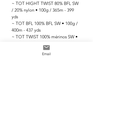
~ TOT HIGHT TWIST 80% BFL SW
/ 20% nylon • 100g / 365m - 399
yds
~ TOT BFL 100% BFL SW • 100g /
400m - 437 yds
~ TOT TWIST 100% mérinos SW •
100g / 365m - 399 yds
~ TOT MERINO SILK 80% mérinos
Email
SW / 20% soie • 100g / 365m - 399
yds
Tous les fils sont teints à la main
avec des teintures acides
professionnelles non toxiques. Tous
les bains sont épuisés au maximum.
Il se peut que les couleurs
dégorgent un peu aux premiers