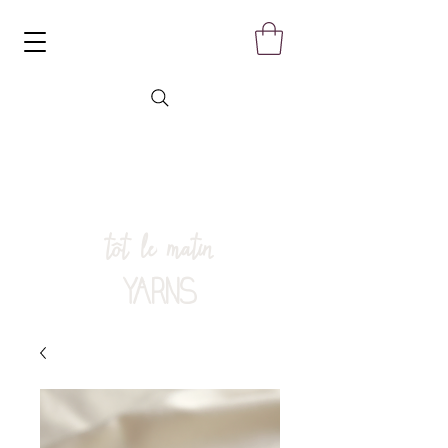
tôt le matin
YARNS