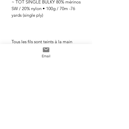
~ TOT SINGLE BULKY 80% mérinos
SW / 20% nylon • 100g / 70m -76
yards (single ply)
Tous les fils sont teints à la main
avec des teintures acides
professionnelles non toxiques. Tous
Email
les bains sont épuisés au maximum.
Il se peut que les couleurs
dégorgent un peu aux premiers
lavages surtout pour les tons foncés.
Cette photo est un exemple de la
couleur que vous recevrez. J’utilise
toujours les mêmes recettes et les
mêmes pigments, mais le travail
artisanal de la teinture rend chaque
écheveau unique, les couleurs