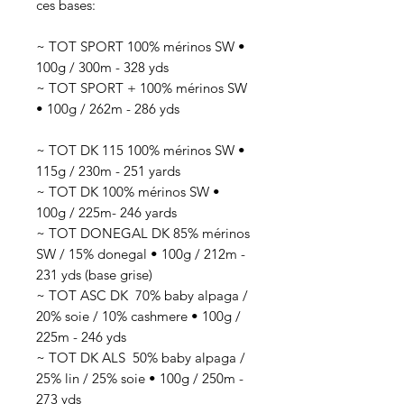
ces bases:
~ TOT SPORT 100% mérinos SW •
100g / 300m - 328 yds
~ TOT SPORT + 100% mérinos SW
• 100g / 262m - 286 yds
~ TOT DK 115 100% mérinos SW •
115g / 230m - 251 yards
~ TOT DK 100% mérinos SW •
100g / 225m- 246 yards
~ TOT DONEGAL DK 85% mérinos
SW / 15% donegal • 100g / 212m -
231 yds (base grise)
~ TOT ASC DK 70
% baby alpaga /
20% soie / 10% cashmere
• 100g /
225
m - 246 yds
~ TOT DK ALS 50
% baby alpaga /
25% lin / 25% soie
• 100g / 250
m -
273 yds