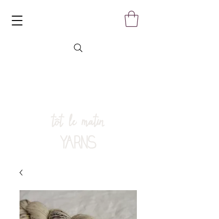
tôt le matin
YARNS