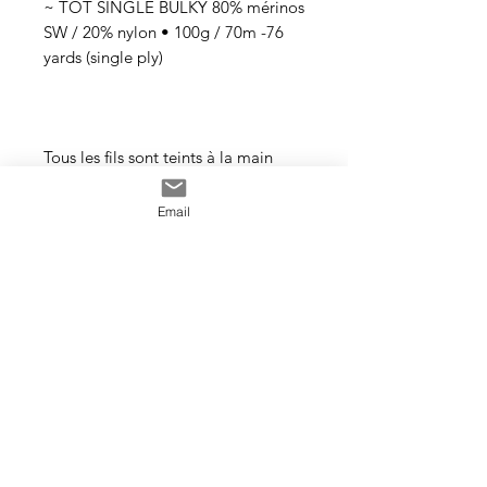
~ TOT SINGLE BULKY 80% mérinos
SW / 20% nylon • 100g / 70m -76
yards (single ply)
Tous les fils sont teints à la main
avec des teintures acides
professionnelles non toxiques. Tous
Email
les bains sont épuisés au maximum.
Il se peut que les couleurs
dégorgent un peu aux premiers
lavages surtout pour les tons foncés.
Cette photo est un exemple de la
couleur que vous recevrez. J’utilise
toujours les mêmes recettes et les
mêmes pigments, mais le travail
artisanal de la teinture rend chaque
écheveau unique, les couleurs