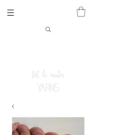
tôt le matin
YARNS