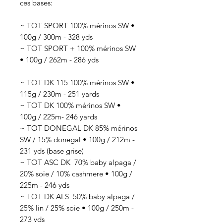
ces bases:
~ TOT SPORT 100% mérinos SW •
100g / 300m - 328 yds
~ TOT SPORT + 100% mérinos SW
• 100g / 262m - 286 yds
~ TOT DK 115 100% mérinos SW •
115g / 230m - 251 yards
~ TOT DK 100% mérinos SW •
100g / 225m- 246 yards
~ TOT DONEGAL DK 85% mérinos
SW / 15% donegal • 100g / 212m -
231 yds (base grise)
~ TOT ASC DK 70
% baby alpaga /
20% soie / 10% cashmere
• 100g /
225
m - 246 yds
~ TOT DK ALS 50
% baby alpaga /
25% lin / 25% soie
• 100g / 250
m -
273 yds