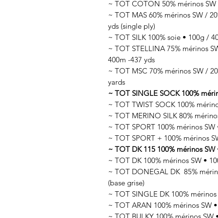
~ TOT COTON 50% mérinos SW / 
~ TOT MAS 60% mérinos SW / 20% 
yds (single ply)
~ TOT SILK 100% soie • 100g / 400
~ TOT STELLINA 75% mérinos SW /
400m -437 yds
~ TOT MSC 70% mérinos SW / 20%
yards
~ TOT SINGLE SOCK 100% mérinos 
~ TOT TWIST SOCK 100% mérinos
~ TOT MERINO SILK 80% mérinos 
~ TOT SPORT 100% mérinos SW • 
~ TOT SPORT + 100% mérinos SW
~ TOT DK 115 100% mérinos SW •
~ TOT DK 100% mérinos SW • 100
~ TOT DONEGAL DK 85% mérinos 
(base grise)
~ TOT SINGLE DK 100% mérinos SW
~ TOT ARAN 100% mérinos SW • 1
~ TOT BULKY 100% mérinos SW • 