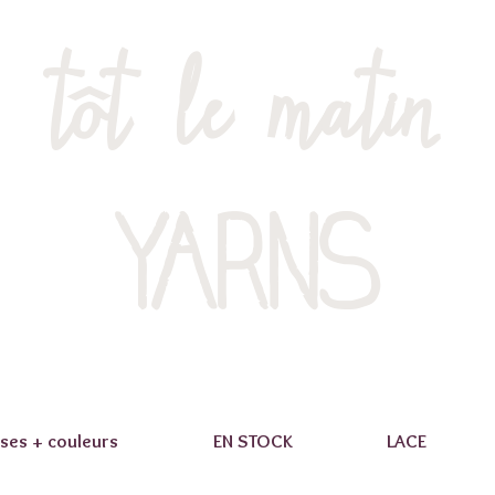
tôt le matin
YARNS
ses + couleurs
EN STOCK
LACE