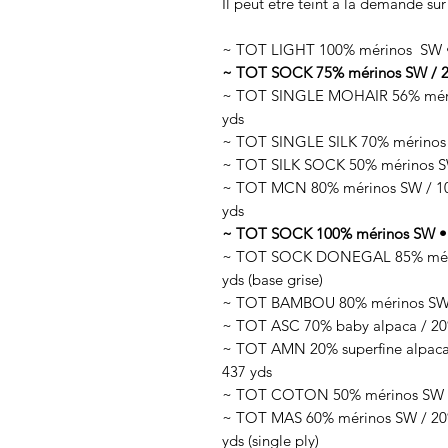
Il peut être teint à la demande sur
~ TOT LIGHT 100% mérinos SW • 
~ TOT SOCK 75% mérinos SW / 25
~ TOT SINGLE MOHAIR 56% mérin
yds
~ TOT SINGLE SILK 70% mérinos 
~ TOT SILK SOCK 50% mérinos SW
~ TOT MCN 80% mérinos SW / 10%
yds
~ TOT SOCK 100% mérinos SW • 1
~ TOT SOCK DONEGAL 85% mérino
yds (base grise)
~ TOT BAMBOU 80% mérinos SW /
~ TOT ASC 70% baby alpaca / 20%
~ TOT AMN 20% superfine alpaca 
437 yds
~ TOT COTON 50% mérinos SW / 
~ TOT MAS 60% mérinos SW / 20% 
yds (single ply)