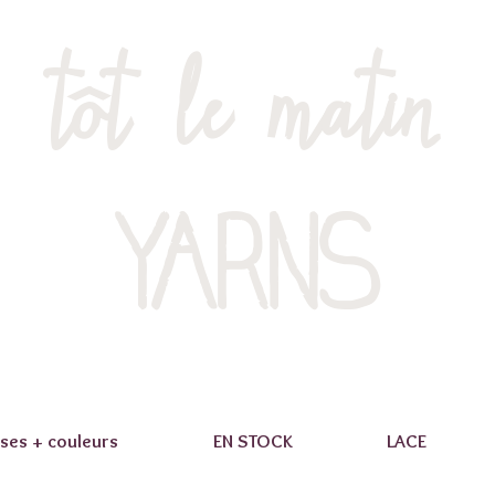
tôt le matin
YARNS
ses + couleurs
EN STOCK
LACE