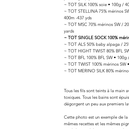
~ TOT SILK 100% soie • 100g / 400
~ TOT STELLINA 75% mérinos SW /
400m -437 yds
~ TOT MSC 70% mérinos SW / 20%
yards
~ TOT SINGLE SOCK 100% mérinos 
~ TOT ALS 50% baby alpaga / 25% 
~ TOT HIGHT TWIST 80% BFL SW /
~ TOT BFL 100% BFL SW • 100g /
~ TOT TWIST 100% mérinos SW • 
~ TOT MERINO SILK 80% mérinos 
Tous les fils sont teints à la main
toxiques. Tous les bains sont épui
dégorgent un peu aux premiers lav
Cette photo est un exemple de la c
mêmes recettes et les mêmes pigmen