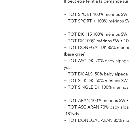
Il peut être teint à la demande sur
~ TOT SPORT 100% mérinos SW • 
~ TOT SPORT + 100% mérinos SW 
~ TOT DK 115 100% mérinos SW •
~ TOT DK 100% mérinos SW • 100
~ TOT DONEGAL DK 85% mérinos 
(base grise)
~ TOT ASC DK 70
% baby alpaga
yds
~ TOT DK ALS 50
% baby alpaga 
~ TOT SILK DK 50
% mérinos SW 
~ TOT SINGLE DK 100% mérinos SW
~ TOT ARAN 100% mérinos SW • 1
~ TOT ASC ARAN 70% baby alpaga
-181yds
~ TOT DONEGAL ARAN 85% mérino