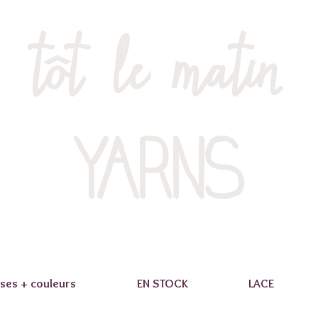
tôt le matin
YARNS
ses + couleurs
EN STOCK
LACE