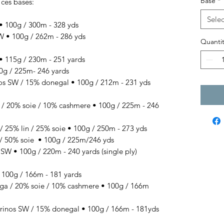
Base
*
 ces bases:
Selec
100g / 300m - 328 yds
• 100g / 262m - 286 yds
Quantit
 115g / 230m - 251 yards
g / 225m- 246 yards
SW / 15% donegal • 100g / 212m - 231 yds
 / 20% soie / 10% cashmere
• 100g / 225
m - 246
/ 25% lin / 25% soie
• 100g / 250
m - 273 yds
/ 50% soie
• 100g / 225
m/246 yds
 • 100g / 220m - 240 yards (single ply)
00g / 166m - 181 yards
 / 20% soie / 10% cashmere • 100g / 166m
s SW / 15% donegal • 100g / 166m - 181yds