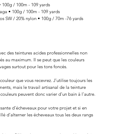
100g / 100m - 109 yards
a • 100g / 100m - 109 yards
 SW / 20% nylon • 100g / 70m -76 yards
 avec des teintures acides professionnelles non
sés au maximum. Il se peut que les couleurs
ages surtout pour les tons foncés.
ouleur que vous recevrez. J’utilise toujours les
ts, mais le travail artisanal de la teinture
ouleurs peuvent donc varier d’un bain à l’autre.
isante d’écheveaux pour votre projet et si en
eillé d’alterner les écheveaux tous les deux rangs