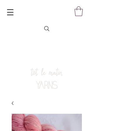
tôt le matin
YARNS