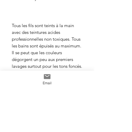
Tous les fils sont teints à la main
avec des teintures acides
professionnelles non toxiques. Tous
les bains sont épuisés au maximum.
Il se peut que les couleurs
dégorgent un peu aux premiers
lavages surtout pour les tons foncés.
Cette photo est un exemple de la
Email
couleur que vous recevrez. J’utilise
toujours les mêmes recettes et les
mêmes pigments, mais le travail
artisanal de la teinture rend chaque
écheveau unique, les couleurs
peuvent donc varier d’un bain à
l’autre.