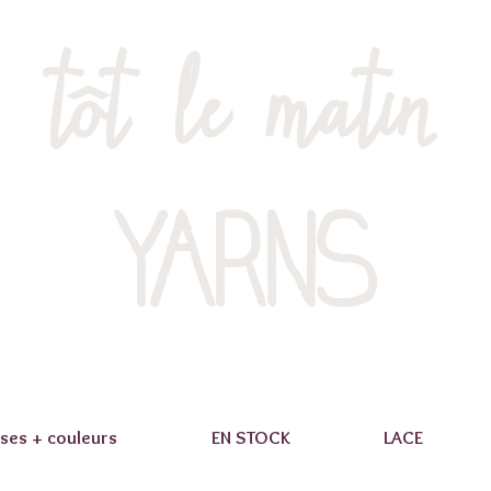
tôt le matin
YARNS
ses + couleurs
EN STOCK
LACE