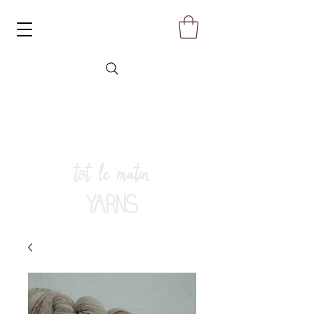
tôt le matin
YARNS