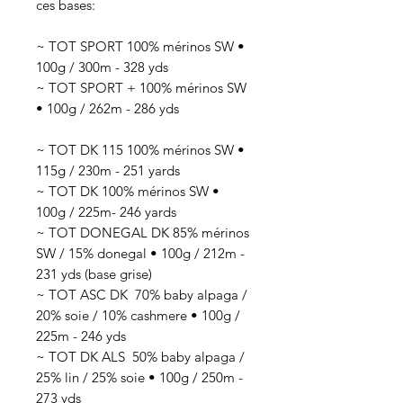
ces bases:
~ TOT SPORT 100% mérinos SW •
100g / 300m - 328 yds
~ TOT SPORT + 100% mérinos SW
• 100g / 262m - 286 yds
~ TOT DK 115 100% mérinos SW •
115g / 230m - 251 yards
~ TOT DK 100% mérinos SW •
100g / 225m- 246 yards
~ TOT DONEGAL DK 85% mérinos
SW / 15% donegal • 100g / 212m -
231 yds (base grise)
~ TOT ASC DK 70
% baby alpaga /
20% soie / 10% cashmere
• 100g /
225
m - 246 yds
~ TOT DK ALS 50
% baby alpaga /
25% lin / 25% soie
• 100g / 250
m -
273 yds