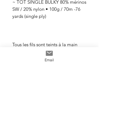
~ TOT SINGLE BULKY 80% mérinos
SW / 20% nylon • 100g / 70m -76
yards (single ply)
Tous les fils sont teints à la main
avec des teintures acides
professionnelles non toxiques. Tous
Email
les bains sont épuisés au maximum.
Il se peut que les couleurs
dégorgent un peu aux premiers
lavages surtout pour les tons foncés.
Cette photo est un exemple de la
couleur que vous recevrez. J’utilise
toujours les mêmes recettes et les
mêmes pigments, mais le travail
artisanal de la teinture rend chaque
écheveau unique, les couleurs