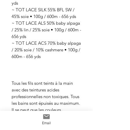
yds
~ TOT LACE SILK 55% BFL SW /
45% soie • 100g / 600m - 656 yds
~ TOT LACE ALS 50% baby alpaga
/ 25% lin / 25% soie • 100g / 600m -
656 yds
~ TOT LACE ACS 70% baby alpaga
/ 20% soie / 10% cashmere • 100g /
600m - 656 yds
Tous les fils sont teints à la main
avec des teintures acides
professionnelles non toxiques. Tous
les bains sont épuisés au maximum.
Il se peut que les couleurs
dégorgent un peu aux premiers
lavages surtout pour les tons foncés.
Email