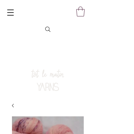
tôt le matin
YARNS