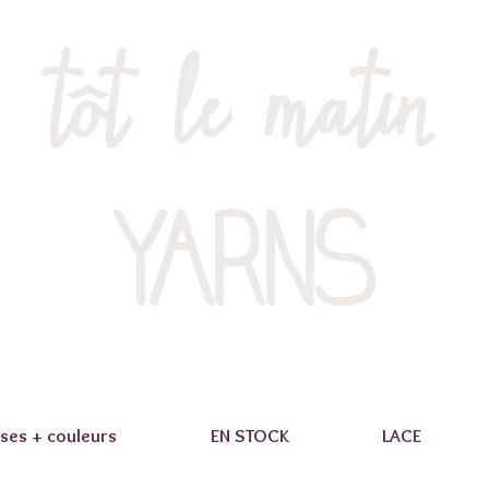
tôt le matin
YARNS
ses + couleurs
EN STOCK
LACE