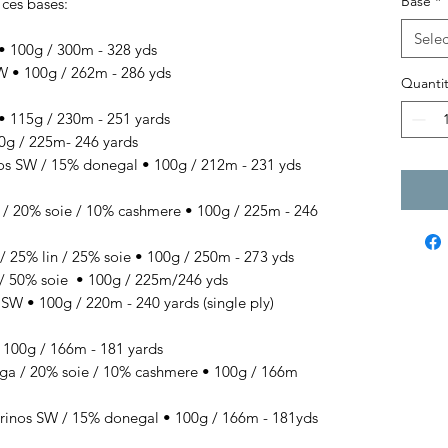
Base
*
 ces bases:
Selec
100g / 300m - 328 yds
• 100g / 262m - 286 yds
Quantit
 115g / 230m - 251 yards
g / 225m- 246 yards
SW / 15% donegal • 100g / 212m - 231 yds
 / 20% soie / 10% cashmere
• 100g / 225
m - 246
/ 25% lin / 25% soie
• 100g / 250
m - 273 yds
/ 50% soie
• 100g / 225
m/246 yds
 • 100g / 220m - 240 yards (single ply)
00g / 166m - 181 yards
 / 20% soie / 10% cashmere • 100g / 166m
s SW / 15% donegal • 100g / 166m - 181yds