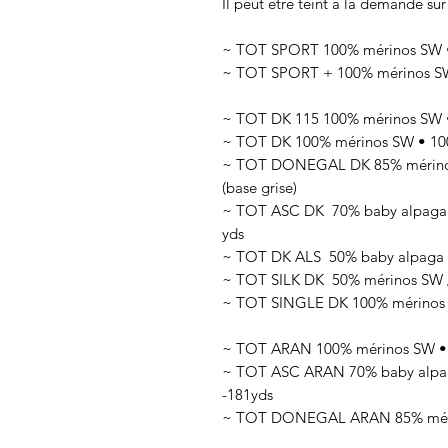
Il peut être teint à la demande sur
~ TOT SPORT 100% mérinos SW • 
~ TOT SPORT + 100% mérinos SW 
~ TOT DK 115 100% mérinos SW •
~ TOT DK 100% mérinos SW • 100
~ TOT DONEGAL DK 85% mérinos 
(base grise)
~ TOT ASC DK 70
% baby alpaga
yds
~ TOT DK ALS 50
% baby alpaga 
~ TOT SILK DK 50
% mérinos SW 
~ TOT SINGLE DK 100% mérinos SW
~ TOT ARAN 100% mérinos SW • 1
~ TOT ASC ARAN 70% baby alpaga
-181yds
~ TOT DONEGAL ARAN 85% mérino