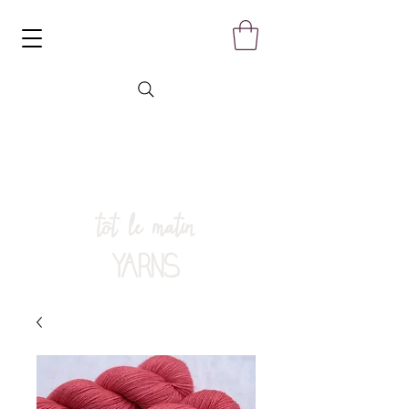
tôt le matin
YARNS