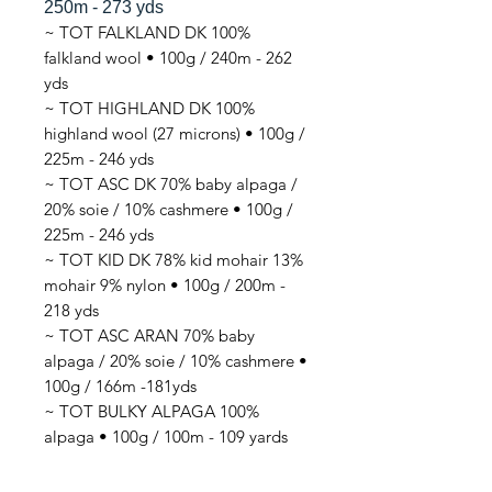
250m - 273 yds
~ TOT FALKLAND DK 100%
falkland wool • 100g / 240m - 262
yds
~ TOT HIGHLAND DK 100%
highland wool (27 microns) • 100g /
225m - 246 yds
~ TOT ASC DK 70% baby alpaga /
20% soie / 10% cashmere • 100g /
225m - 246 yds
~ TOT KID DK 78% kid mohair 13%
mohair 9% nylon • 100g / 200m -
218 yds
~ TOT ASC ARAN 70% baby
alpaga / 20% soie / 10% cashmere •
100g / 166m -181yds
~ TOT BULKY ALPAGA 100%
alpaga • 100g / 100m - 109 yards