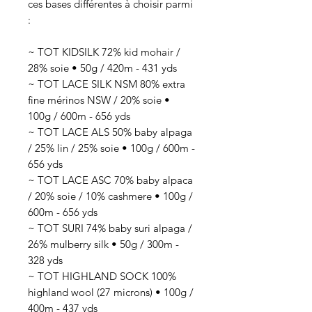
ces bases différentes à choisir parmi
:
~ TOT KIDSILK 72% kid mohair /
28% soie • 50g / 420m - 431 yds
~ TOT LACE SILK NSM 80% extra
fine mérinos NSW / 20% soie •
100g / 600m - 656 yds
~ TOT LACE ALS 50% baby alpaga
/ 25% lin / 25% soie • 100g / 600m -
656 yds
~ TOT LACE ASC 70% baby alpaca
/ 20% soie / 10% cashmere • 100g /
600m - 656 yds
~ TOT SURI 74% baby suri alpaga /
26% mulberry silk • 50g / 300m -
328 yds
~ TOT HIGHLAND SOCK 100%
highland wool (27 microns) • 100g /
400m - 437 yds