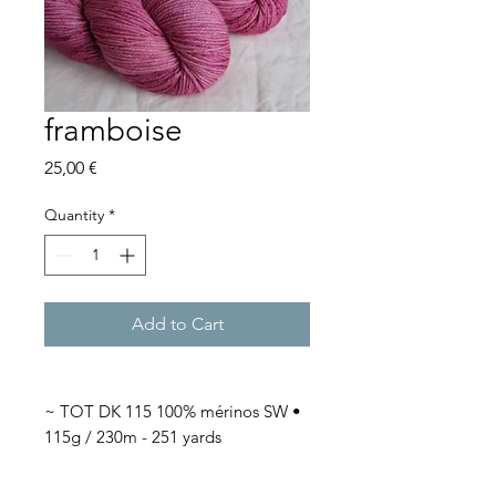
framboise
Price
25,00 €
Quantity
*
Add to Cart
~ TOT DK 115 100% mérinos SW •
115g / 230m - 251 yards