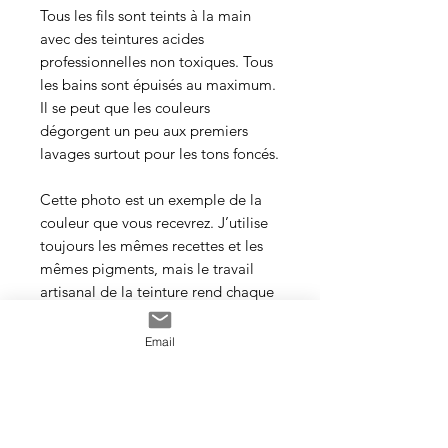
Tous les fils sont teints à la main
avec des teintures acides
professionnelles non toxiques. Tous
les bains sont épuisés au maximum.
Il se peut que les couleurs
dégorgent un peu aux premiers
lavages surtout pour les tons foncés.
Cette photo est un exemple de la
couleur que vous recevrez. J’utilise
toujours les mêmes recettes et les
mêmes pigments, mais le travail
artisanal de la teinture rend chaque
écheveau unique, les couleurs
peuvent donc varier d’un bain à
Email
l’autre.
Veillez à prendre une quantité
suffisante d’écheveaux pour votre