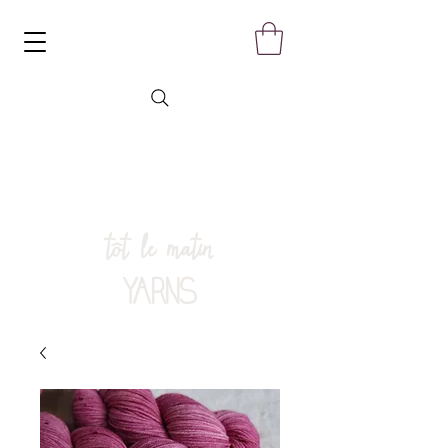
tôt le matin
YARNS