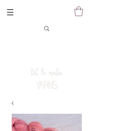
tôt le matin
YARNS