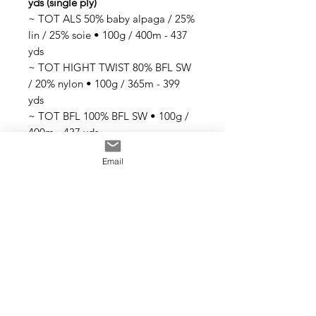
yds (single ply)
~ TOT ALS 50% baby alpaga / 25%
lin / 25% soie • 100g / 400m - 437
yds
~ TOT HIGHT TWIST 80% BFL SW
/ 20% nylon • 100g / 365m - 399
yds
~ TOT BFL 100% BFL SW • 100g /
400m - 437 yds
~ TOT TWIST 100% mérinos SW •
Email
100g / 365m - 399 yds
~ TOT MERINO SILK 80% mérinos
SW / 20% soie • 100g / 365m - 399
yds
Tous les fils sont teints à la main
avec des teintures acides
professionnelles non toxiques. Tous
les bains sont épuisés au maximum.