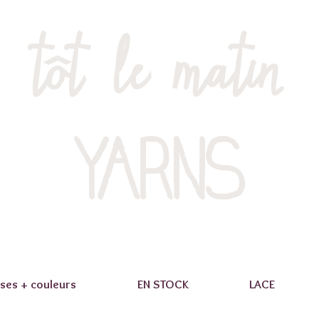
tôt le matin
YARNS
ses + couleurs
EN STOCK
LACE