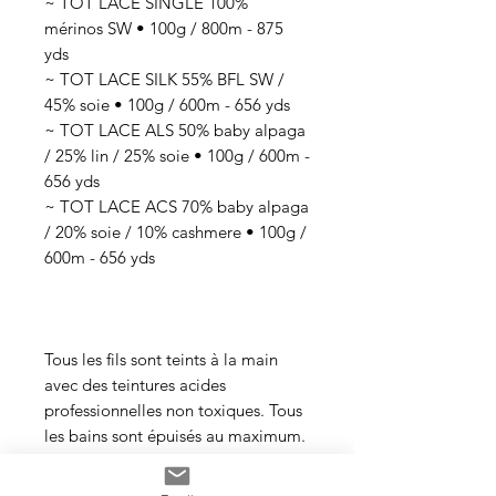
~ TOT LACE SINGLE 100%
mérinos SW • 100g / 800m - 875
yds
~ TOT LACE SILK 55% BFL SW /
45% soie • 100g / 600m - 656 yds
~ TOT LACE ALS 50% baby alpaga
/ 25% lin / 25% soie • 100g / 600m -
656 yds
~ TOT LACE ACS 70% baby alpaga
/ 20% soie / 10% cashmere • 100g /
600m - 656 yds
Tous les fils sont teints à la main
avec des teintures acides
professionnelles non toxiques. Tous
les bains sont épuisés au maximum.
Il se peut que les couleurs
dégorgent un peu aux premiers