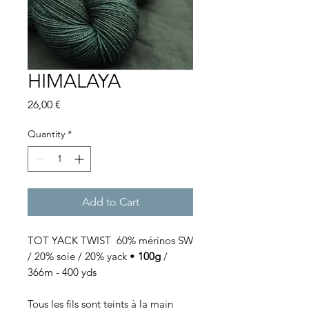
HIMALAYA
Price
26,00 €
Quantity
*
Add to Cart
TOT YACK TWIST 60% mérinos SW
/ 20% soie / 20% yack •
100g
/
366m - 400 yds
Tous les fils sont teints à la main