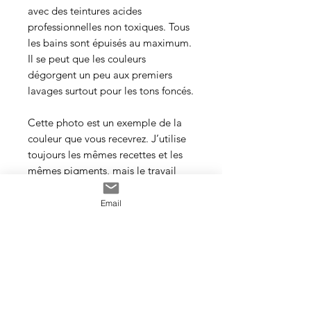
avec des teintures acides
professionnelles non toxiques. Tous
les bains sont épuisés au maximum.
Il se peut que les couleurs
dégorgent un peu aux premiers
lavages surtout pour les tons foncés.
Cette photo est un exemple de la
couleur que vous recevrez. J’utilise
toujours les mêmes recettes et les
mêmes pigments, mais le travail
artisanal de la teinture rend chaque
écheveau unique, les couleurs
Email
peuvent donc varier d’un bain à
l’autre.
Veillez à prendre une quantité
suffisante d’écheveaux pour votre
projet et si en vous utilisez plus