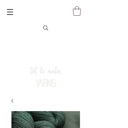
tôt le matin
YARNS