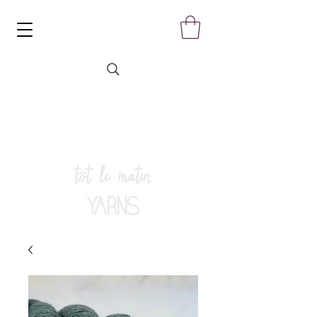
tôt le matin
YARNS