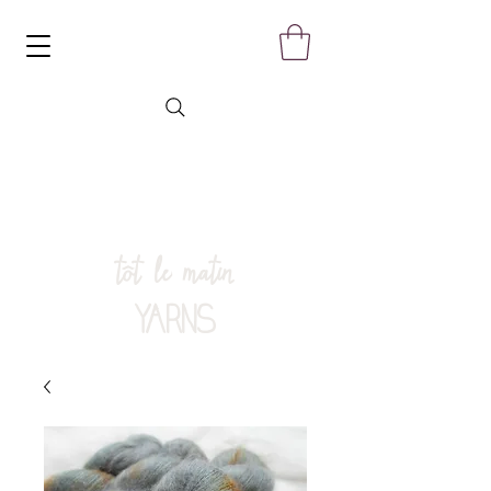
tôt le matin
YARNS