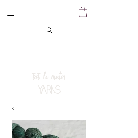
tôt le matin
YARNS