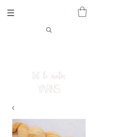
tôt le matin
YARNS