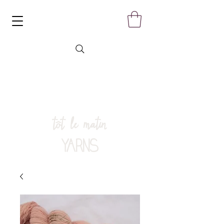
tôt le matin
YARNS