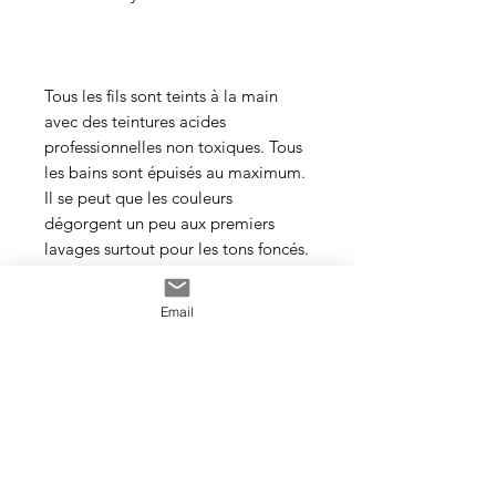
Tous les fils sont teints à la main
avec des teintures acides
professionnelles non toxiques. Tous
les bains sont épuisés au maximum.
Il se peut que les couleurs
dégorgent un peu aux premiers
lavages surtout pour les tons foncés.
Cette photo est un exemple de la
Email
couleur que vous recevrez. J’utilise
toujours les mêmes recettes et les
mêmes pigments, mais le travail
artisanal de la teinture rend chaque
écheveau unique, les couleurs
peuvent donc varier d’un bain à
l’autre.