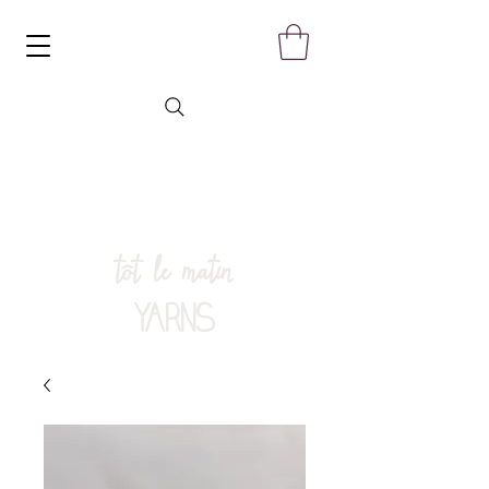
tôt le matin
YARNS