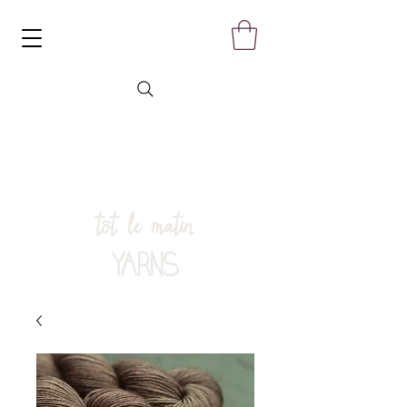
tôt le matin
YARNS