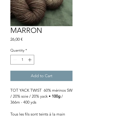
MARRON
Price
26,00 €
Quantity
*
Add to Cart
TOT YACK TWIST 60% mérinos SW
/ 20% soie / 20% yack •
100g
/
366m - 400 yds
Tous les fils sont teints à la main