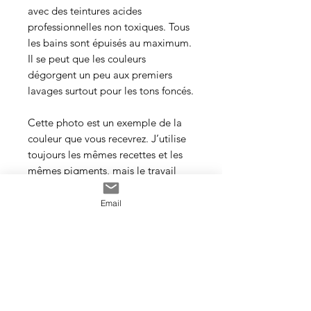
avec des teintures acides
professionnelles non toxiques. Tous
les bains sont épuisés au maximum.
Il se peut que les couleurs
dégorgent un peu aux premiers
lavages surtout pour les tons foncés.
Cette photo est un exemple de la
couleur que vous recevrez. J’utilise
toujours les mêmes recettes et les
mêmes pigments, mais le travail
artisanal de la teinture rend chaque
écheveau unique, les couleurs
Email
peuvent donc varier d’un bain à
l’autre.
Veillez à prendre une quantité
suffisante d’écheveaux pour votre
projet et si en vous utilisez plus