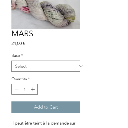
MARS
Price
24,00 €
Base
*
Quantity
*
Add to Cart
Il peut être teint à la demande sur