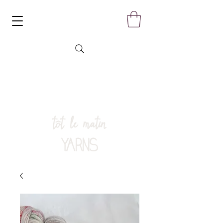
tôt le matin
YARNS