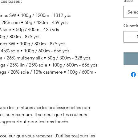
Base
*
 ces bases :
Selec
nos SW • 100g / 1200m - 1312 yds
28% soie • 50g / 420m - 459 yds
Quantit
soie • 50g / 400m - 425 yds
 / 800m - 875 yds
s SW • 100g / 800m - 875 yds
5% soie • 100g / 600m - 656 yds
/ 26% mulberry silk • 50g / 300m - 328 yds
/ 25% lin / 25% soie • 100g / 600m - 656 yds
 / 20% soie / 10% cashmere • 100g / 600m -
 avec des teintures acides professionnelles non
sés au maximum. Il se peut que les couleurs
ages surtout pour les tons foncés.
ouleur que vous recevrez. J’utilise toujours les