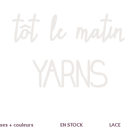
tôt le matin
YARNS
ses + couleurs
EN STOCK
LACE