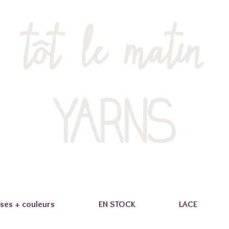
tôt le matin
YARNS
ses + couleurs
EN STOCK
LACE