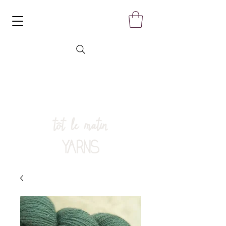
tôt le matin
YARNS