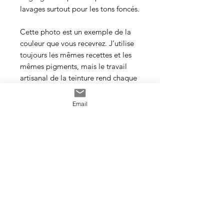
lavages surtout pour les tons foncés.
Cette photo est un exemple de la
couleur que vous recevrez. J’utilise
toujours les mêmes recettes et les
mêmes pigments, mais le travail
artisanal de la teinture rend chaque
écheveau unique, les couleurs
peuvent donc varier d’un bain à
Email
l’autre.
Veillez à prendre une quantité
suffisante d’écheveaux pour votre
projet et si en vous utilisez plus
d’un, il est conseillé d’alterner les
écheveaux tous les deux rangs dans
votre travail.