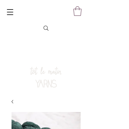
tôt le matin
YARNS