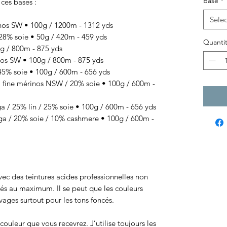
Base
*
 ces bases :
Selec
os SW • 100g / 1200m - 1312 yds
8% soie • 50g / 420m - 459 yds
Quantit
 / 800m - 875 yds
s SW • 100g / 800m - 875 yds
% soie • 100g / 600m - 656 yds
ine mérinos NSW / 20% soie • 100g / 600m -
/ 25% lin / 25% soie • 100g / 600m - 656 yds
 / 20% soie / 10% cashmere • 100g / 600m -
 avec des teintures acides professionnelles non
sés au maximum. Il se peut que les couleurs
ages surtout pour les tons foncés.
ouleur que vous recevrez. J’utilise toujours les