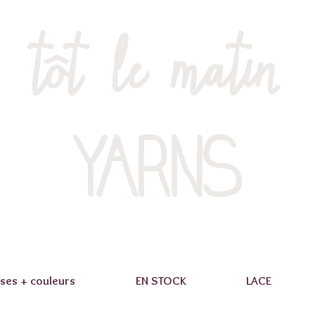
tôt le matin
YARNS
ses + couleurs
EN STOCK
LACE