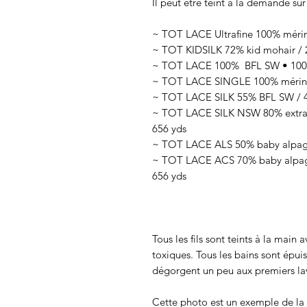
Il peut être teint à la demande sur
~ TOT LACE Ultrafine 100% mérin
~ TOT KIDSILK 72% kid mohair / 2
~ TOT LACE 100% BFL SW • 100g
~ TOT LACE SINGLE 100% mérino
~ TOT LACE SILK 55% BFL SW / 45
~ TOT LACE SILK NSW 80% extra f
656 yds
~ TOT LACE ALS 50% baby alpaga 
~ TOT LACE ACS 70% baby alpaga
656 yds
Tous les fils sont teints à la main
toxiques. Tous les bains sont épui
dégorgent un peu aux premiers lav
Cette photo est un exemple de la c