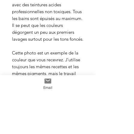
avec des teintures acides
professionnelles non toxiques. Tous
les bains sont épuisés au maximum.
Il se peut que les couleurs
dégorgent un peu aux premiers
lavages surtout pour les tons foncés.
Cette photo est un exemple de la
couleur que vous recevrez. J’utilise
toujours les mêmes recettes et les
mêmes pigments, mais le travail
artisanal de la teinture rend chaque
écheveau unique, les couleurs
Email
peuvent donc varier d’un bain à
l’autre.
Veillez à prendre une quantité
suffisante d’écheveaux pour votre
projet et si en vous utilisez plus