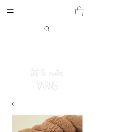
tôt le matin
YARNS