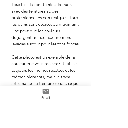
Tous les fils sont teints à la main
avec des teintures acides
professionnelles non toxiques. Tous
les bains sont épuisés au maximum.
Il se peut que les couleurs
dégorgent un peu aux premiers
lavages surtout pour les tons foncés.
Cette photo est un exemple de la
couleur que vous recevrez. J’utilise
toujours les mêmes recettes et les
mêmes pigments, mais le travail
artisanal de la teinture rend chaque
écheveau unique, les couleurs
peuvent donc varier d’un bain à
Email
l’autre.
Veillez à prendre une quantité
suffisante d’écheveaux pour votre