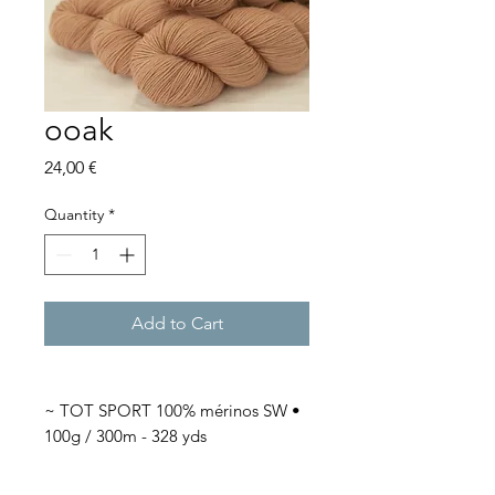
ooak
Price
24,00 €
Quantity
*
Add to Cart
~ TOT SPORT 100% mérinos SW •
100g / 300m - 328 yds