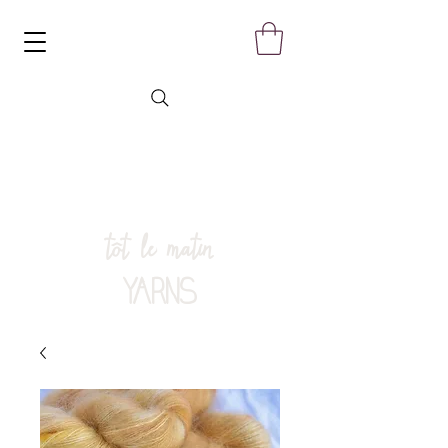
tôt le matin
YARNS