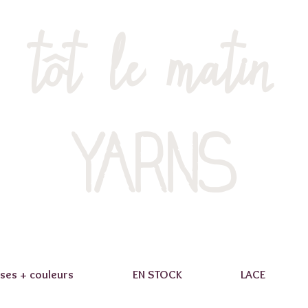
tôt le matin
YARNS
ses + couleurs
EN STOCK
LACE