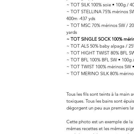
~ TOT SILK 100% soie • 100g / 400
~ TOT STELLINA 75% mérinos SW /
400m -437 yds
~ TOT MSC 70% mérinos SW / 20%
yards
~ TOT SINGLE SOCK 100% mérinos 
~ TOT ALS 50% baby alpaga / 25% 
~ TOT HIGHT TWIST 80% BFL SW /
~ TOT BFL 100% BFL SW • 100g /
~ TOT TWIST 100% mérinos SW • 
~ TOT MERINO SILK 80% mérinos 
Tous les fils sont teints à la main
toxiques. Tous les bains sont épui
dégorgent un peu aux premiers lav
Cette photo est un exemple de la c
mêmes recettes et les mêmes pigmen