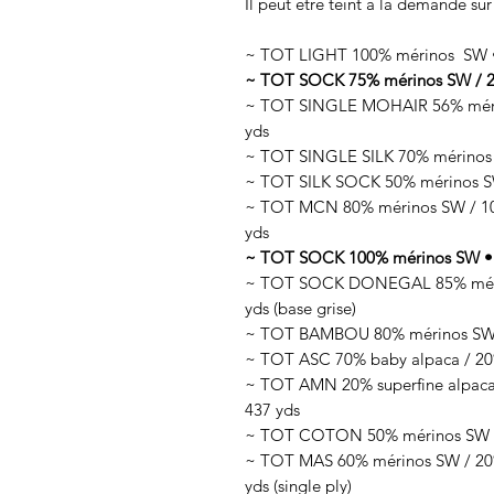
Il peut être teint à la demande sur
~ TOT LIGHT 100% mérinos SW • 
~ TOT SOCK 75% mérinos SW / 25
~ TOT SINGLE MOHAIR 56% mérin
yds
~ TOT SINGLE SILK 70% mérinos 
~ TOT SILK SOCK 50% mérinos SW
~ TOT MCN 80% mérinos SW / 10%
yds
~ TOT SOCK 100% mérinos SW • 1
~ TOT SOCK DONEGAL 85% mérino
yds (base grise)
~ TOT BAMBOU 80% mérinos SW /
~ TOT ASC 70% baby alpaca / 20%
~ TOT AMN 20% superfine alpaca 
437 yds
~ TOT COTON 50% mérinos SW / 
~ TOT MAS 60% mérinos SW / 20% 
yds (single ply)