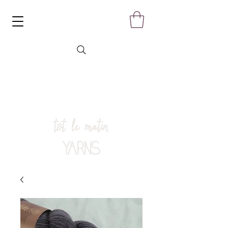
tôt le matin
YARNS