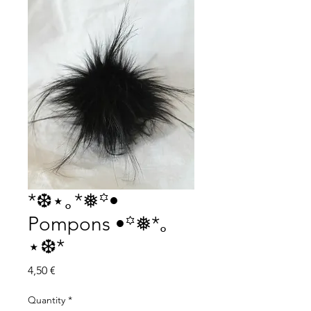
*❆⋆｡*❅꙳•
Pompons •꙳❅*｡
⋆❆*
Price
4,50 €
Quantity
*