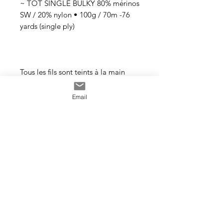
~ TOT SINGLE BULKY 80% mérinos
SW / 20% nylon • 100g / 70m -76
yards (single ply)
Tous les fils sont teints à la main
avec des teintures acides
professionnelles non toxiques. Tous
Email
les bains sont épuisés au maximum.
Il se peut que les couleurs
dégorgent un peu aux premiers
lavages surtout pour les tons foncés.
Cette photo est un exemple de la
couleur que vous recevrez. J’utilise
toujours les mêmes recettes et les
mêmes pigments, mais le travail
artisanal de la teinture rend chaque
écheveau unique, les couleurs