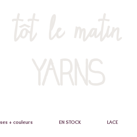
tôt le matin
YARNS
ses + couleurs
EN STOCK
LACE