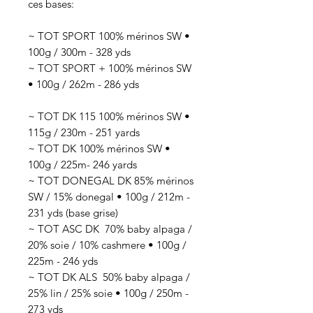
ces bases:
~ TOT SPORT 100% mérinos SW •
100g / 300m - 328 yds
~ TOT SPORT + 100% mérinos SW
• 100g / 262m - 286 yds
~ TOT DK 115 100% mérinos SW •
115g / 230m - 251 yards
~ TOT DK 100% mérinos SW •
100g / 225m- 246 yards
~ TOT DONEGAL DK 85% mérinos
SW / 15% donegal • 100g / 212m -
231 yds (base grise)
~ TOT ASC DK 70
% baby alpaga /
20% soie / 10% cashmere
• 100g /
225
m - 246 yds
~ TOT DK ALS 50
% baby alpaga /
25% lin / 25% soie
• 100g / 250
m -
273 yds