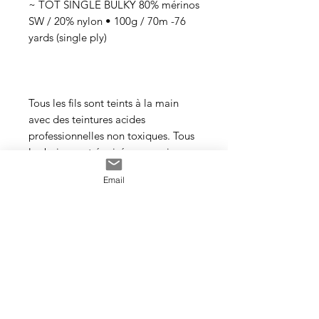
~ TOT SINGLE BULKY 80% mérinos
SW / 20% nylon • 100g / 70m -76
yards (single ply)
Tous les fils sont teints à la main
avec des teintures acides
professionnelles non toxiques. Tous
les bains sont épuisés au maximum.
Il se peut que les couleurs
Email
dégorgent un peu aux premiers
lavages surtout pour les tons foncés.
Cette photo est un exemple de la
couleur que vous recevrez. J’utilise
toujours les mêmes recettes et les
mêmes pigments, mais le travail
artisanal de la teinture rend chaque
écheveau unique, les couleurs