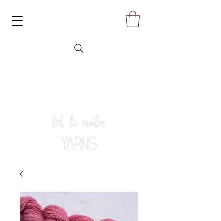
tôt le matin
YARNS