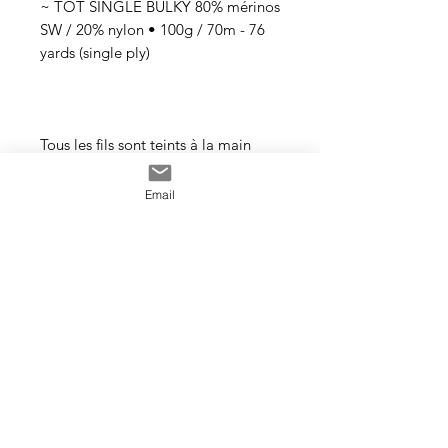
~ TOT SINGLE BULKY 80% mérinos
SW / 20% nylon • 100g / 70m - 76
yards (single ply)
Tous les fils sont teints à la main
avec des teintures acides
professionnelles non toxiques. Tous
Email
les bains sont épuisés au maximum.
Il se peut que les couleurs
dégorgent un peu aux premiers
lavages surtout pour les tons foncés.
Cette photo est un exemple de la
couleur que vous recevrez. J’utilise
toujours les mêmes recettes et les
mêmes pigments, mais le travail
artisanal de la teinture rend chaque
écheveau unique, les couleurs