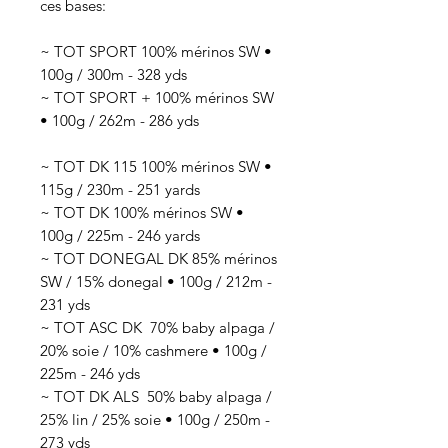
ces bases:
~ TOT SPORT 100% mérinos SW •
100g / 300m - 328 yds
~ TOT SPORT + 100% mérinos SW
• 100g / 262m - 286 yds
~ TOT DK 115 100% mérinos SW •
115g / 230m - 251 yards
~ TOT DK 100% mérinos SW •
100g / 225m - 246 yards
~ TOT DONEGAL DK 85% mérinos
SW / 15% donegal • 100g / 212m -
231 yds
~ TOT ASC DK 70
% baby alpaga /
20% soie / 10% cashmere
• 100g /
225
m - 246 yds
~ TOT DK ALS 50
% baby alpaga /
25% lin / 25% soie
• 100g / 250
m -
273 yds