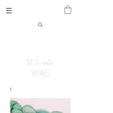
tôt le matin
YARNS