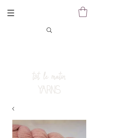
tôt le matin
YARNS