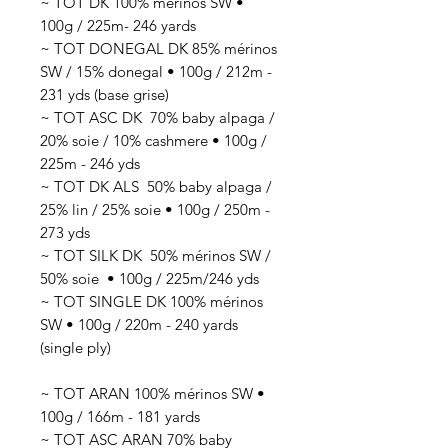
~ TOT DK 100% mérinos SW •
100g / 225m- 246 yards
~ TOT DONEGAL DK 85% mérinos
SW / 15% donegal • 100g / 212m -
231 yds (base grise)
~ TOT ASC DK 70
% baby alpaga /
20% soie / 10% cashmere
• 100g /
225
m - 246 yds
~ TOT DK ALS 50
% baby alpaga /
25% lin / 25% soie
• 100g / 250
m -
273 yds
~ TOT SILK DK 50
% mérinos SW /
50% soie
• 100g / 225
m/246 yds
~ TOT SINGLE DK 100% mérinos
SW • 100g / 220m - 240 yards
(single ply)
~ TOT ARAN 100% mérinos SW •
100g / 166m - 181 yards
~ TOT ASC ARAN 70% baby