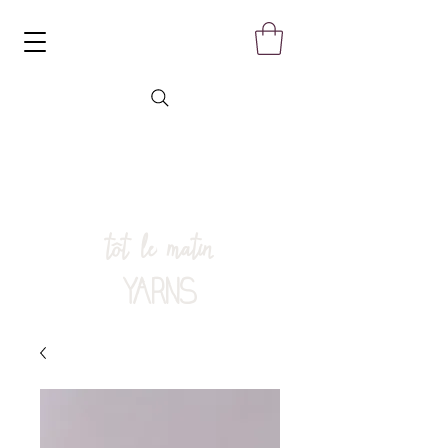
tôt le matin
YARNS