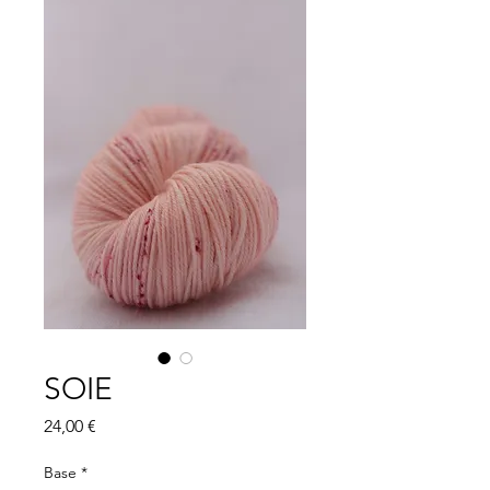
SOIE
Price
24,00 €
Base
*